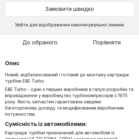
Замовити швидко
Увійти
для відображення накопичувальної знижки
%
До обраного
Порівняти
Опис
Новий, відбалансований і готовий до монтажу картридж
турбіни E&E Turbo
E&E Turbo - один з перших виробників в галузі розробки та
впровадження у виробництво турбокомпресорів з 1975
року. Якість запчастин гарантована завдяки
багаторічному досвіду та модифікованим виробничим
потужностям.
Сумісність із автомобілями:
Картридж турбіни призначений для автомобілів із
двигунами 1.8 TSI (CPKA, CPRA) наступних моделей: