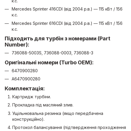
к.с.
Mercedes Sprinter 416CDI (від 2004 р.в.) — 115 кВт / 156
к.с.
Mercedes Sprinter 616CDI (від 2004 р.в.) — 115 кВт / 156
к.с.
Підходить для турбін з номерами (Part
Number):
736088-5003S, 736088-0003, 736088-3
Оригінальні номери (Turbo OEM):
6470900280
A6470900280
Комплектація:
Картридж турбіни.
Прокладка під масляний злив.
Ущільнювальна резинка (якщо передбачена
конструкційно).
Протокол балансування (підтвердження проходження