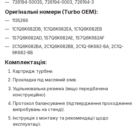
726194-5003S, 726194-0003, 726194-3
Оригінальні номери (Turbo OEM):
1135266
1C1Q6K682DB, 1C1Q6K682EA, 1C1Q6K682EB
1S7Q6K682AD, 1S7Q6K682AE, 1S7Q6K682AF
2C1Q6K682BA, 2C1Q6K682BB, 2C1Q-6K682-BA, 2C1Q-
6K682-BB
Комплектація:
Картридж турбіни.
Прокладка під масляний злив.
Ущільнювальна резинка (якщо передбачена
конструкційно).
Протокол балансування (підтвердження проходження
випробувань на стенді).
Інструкція з монтажу та рекомендації щодо
експлуатації.