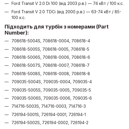
Ford Transit V 2.0 Di 100 (від 2003 р.в.) — 74 кВт / 100 к.с.
Ford Transit V 2.0 TDCi (від 2000 р.в.) — 63-74 кВт / 85-
100 к.с.
Підходить для турбін з номерами (Part
Number):
708618-5004S, 708618-0004, 708618-4
708618-5005S, 708618-0005, 708618-5
708618-5006S, 708618-0006, 708618-6
708618-5007S, 708618-0007, 708618-7
708618-5008S, 708618-0008, 708618-8
709035-5004S, 709035-0004, 709035-4
709035-5005S, 709035-0005, 709035-5
709035-5006S, 709035-0006, 709035-6
714716-5003S, 714716-0003, 714716-3
726194-5001S, 726194-0001, 726194-1
726194-5002S, 726194-0002, 726194-2