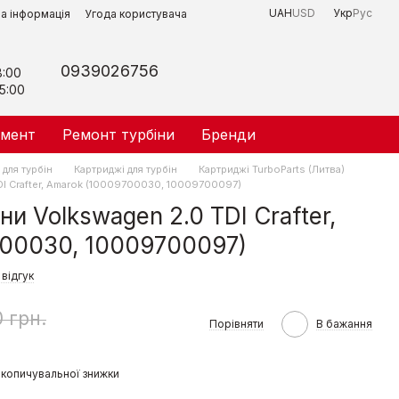
UAH
USD
Укр
Рус
на інформація
Угода користувача
0939026756
8:00
5:00
умент
Ремонт турбіни
Бренди
для турбін
Картриджі для турбін
Картриджі TurboParts (Литва)
DI Crafter, Amarok (10009700030, 10009700097)
и Volkswagen 2.0 TDI Crafter,
700030, 10009700097)
відгук
 грн.
Порівняти
В бажання
копичувальної знижки