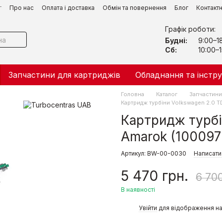
г
Про нас
Оплата і доставка
Обмін та повернення
Блог
Контакт
Графік роботи:
Будні:
9:00–1
Сб:
10:00–1
Запчастини для картриджів
Обладнання та інстр
Головна
Каталог
Запчастини 
Картридж турбіни Volkswagen 2.0 T
Картридж турбін
Amarok (10009
Артикул: BW-00-0030
Написати 
5 470 грн.
6 700
В наявності
%
Увійти
для відображення на