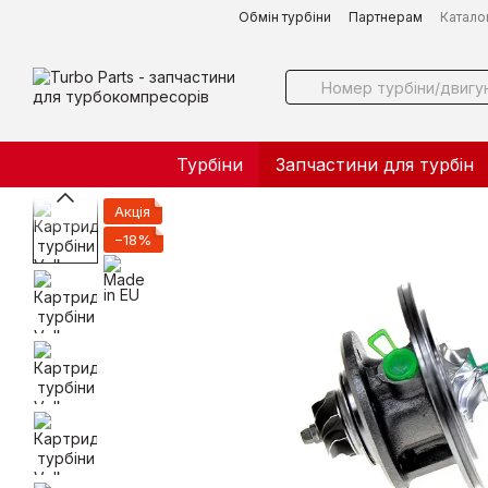
Перейти до основного контенту
Обмін турбіни
Партнерам
Катало
Турбіни
Запчастини для турбін
Акція
−18%