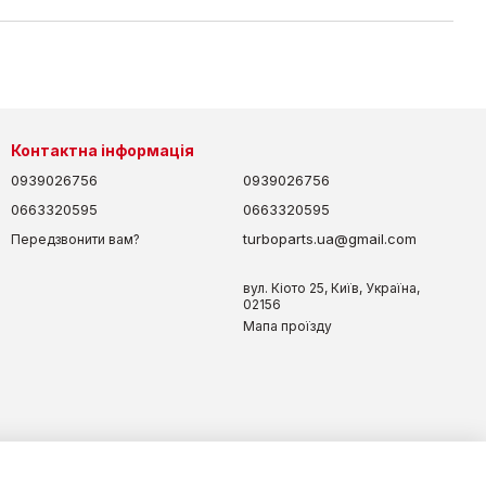
Контактна інформація
0939026756
0939026756
0663320595
0663320595
turboparts.ua@gmail.com
Передзвонити вам?
вул. Кіото 25, Київ, Україна,
02156
Мапа проїзду