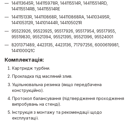
144113645R, 144115978R, 144115514R, 144115514RD,
144115514RB, 144115514RE
144115133R, 144110868R, 144110868RA, 144103495R,
144105312R, 144101444R, 144105021R
95523926, 95523925, 95517926, 95517954, 95517955,
95519830, 95521394, 95521395, 95521396, 95524001
8201371489, 4423135, 4423136, 71797256, 6000619981,
1441000Q1C
Комплектація:
Картридж турбіни.
Прокладка під масляний злив.
Ущільнювальна резинка (якщо передбачена
конструкційно).
Протокол балансування (підтвердження проходження
випробувань на стенді).
Інструкція з монтажу та рекомендації щодо
експлуатації.