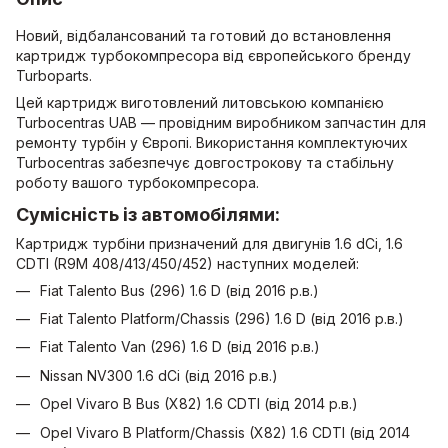
Новий, відбалансований та готовий до встановлення
картридж турбокомпресора від європейського бренду
Turboparts.
Цей картридж виготовлений литовською компанією
Turboсentras UAB — провідним виробником запчастин для
ремонту турбін у Європі. Використання комплектуючих
Turbocentras забезпечує довгострокову та стабільну
роботу вашого турбокомпресора.
Сумісність із автомобілями:
Картридж турбіни призначений для двигунів 1.6 dCi, 1.6
CDTI (R9M 408/413/450/452) наступних моделей:
Fiat Talento Bus (296) 1.6 D (від 2016 р.в.)
Fiat Talento Platform/Chassis (296) 1.6 D (від 2016 р.в.)
Fiat Talento Van (296) 1.6 D (від 2016 р.в.)
Nissan NV300 1.6 dCi (від 2016 р.в.)
Opel Vivaro B Bus (X82) 1.6 CDTI (від 2014 р.в.)
Opel Vivaro B Platform/Chassis (X82) 1.6 CDTI (від 2014