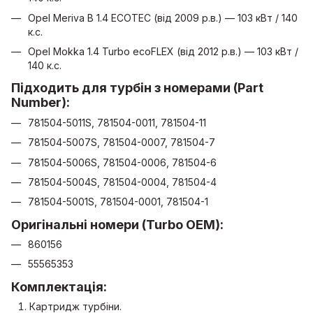
Opel Meriva B 1.4 ECOTEC (від 2009 р.в.) — 103 кВт / 140
к.с.
Opel Mokka 1.4 Turbo ecoFLEX (від 2012 р.в.) — 103 кВт /
140 к.с.
Підходить для турбін з номерами (Part
Number):
781504-5011S, 781504-0011, 781504-11
781504-5007S, 781504-0007, 781504-7
781504-5006S, 781504-0006, 781504-6
781504-5004S, 781504-0004, 781504-4
781504-5001S, 781504-0001, 781504-1
Оригінальні номери (Turbo OEM):
860156
55565353
Комплектація:
Картридж турбіни.