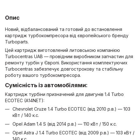
Опис
Новий, відбалансований та готовий до встановлення
картридж турбокомпресора від європейського бренду
Turboparts.
Цей картридж виготовлений литовською компанією
Turboсentras UAB — провідним виробником запчастин для
ремонту турбін у Європі. Використання комплектуючих
Turbocentras забезпечує довгострокову та стабільну
роботу вашого турбокомпресора.
Сумісність із автомобілями:
Картридж турбіни призначений для двигунів 1.4 Turbo
ECOTEC (A14NET):
Chevrolet Cruze 1.4 Turbo ECOTEC (від 2010 р.в.) — 103
кВт / 140 к.с.
Opel Adam 1.4 S (від 2014 р.в.) — 110 кВт / 150 к.с.
Opel Astra J 1.4 Turbo ECOTEC (від 2009 р.в.) — 103 кВт /
140 к.с.