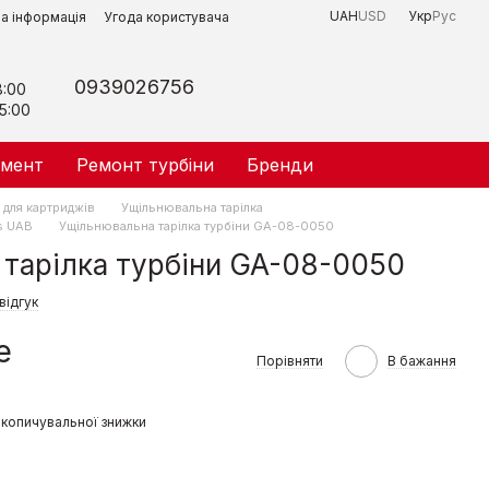
UAH
USD
Укр
Рус
на інформація
Угода користувача
0939026756
8:00
5:00
умент
Ремонт турбіни
Бренди
 для картриджів
Ущільнювальна тарілка
s UAB
Ущільнювальна тарілка турбіни GA-08-0050
тарілка турбіни GA-08-0050
відгук
е
Порівняти
В бажання
копичувальної знижки