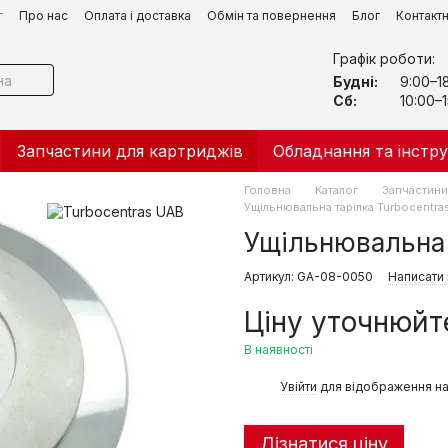
г
Про нас
Оплата і доставка
Обмін та повернення
Блог
Контакт
Графік роботи:
Будні:
9:00–1
Сб:
10:00–1
Запчастини для картриджів
Обладнання та інстр
Головна
Каталог
Запчастини
Ущільнювальна тарілка Turbocentra
Ущільнювальна 
Артикул: GA-08-0050
Написати 
Ціну уточнюйт
В наявності
%
Увійти
для відображення на
Дізнатися ціну