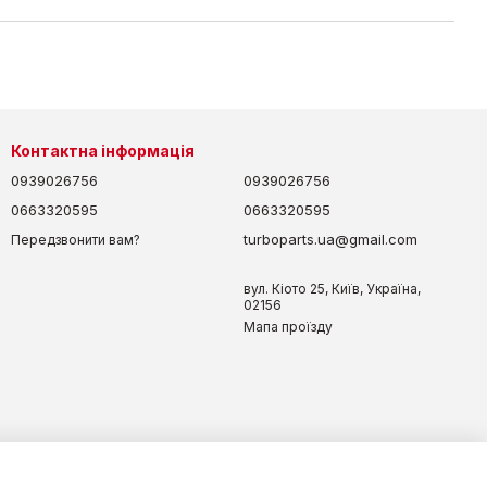
Контактна інформація
0939026756
0939026756
0663320595
0663320595
turboparts.ua@gmail.com
Передзвонити вам?
вул. Кіото 25, Київ, Україна,
02156
Мапа проїзду