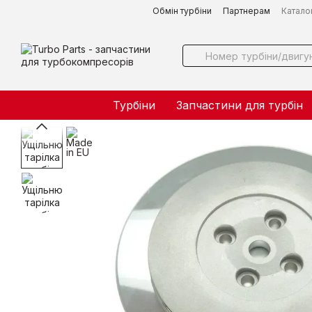
Перейти до основного контенту
Обмін турбіни
Партнерам
Катало
Турбіни
Запчастини для турбін