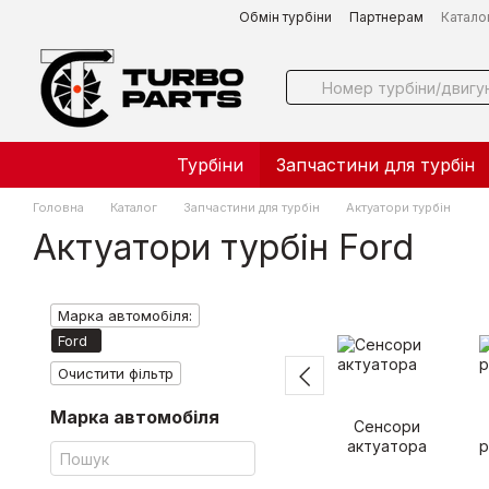
Перейти до основного контенту
Обмін турбіни
Партнерам
Катало
Турбіни
Запчастини для турбін
Головна
Каталог
Запчастини для турбін
Актуатори турбін
Актуатори турбін Ford
Марка автомобіля:
Ford
Очистити фільтр
Марка автомобіля
Сенсори
актуатора
р