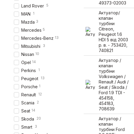
49373-02003
5
Land Rover
Актуатор/
1
MAN
клапан
3
Mazda
турбіни
Citreon,
5
Mercedes
Peugeot 1.6
13
Mercedes-Benz
HDI 5 від 2003
р. в. - 753420,
3
Mitsubishi
740821
10
Nissan
Актуатор /
14
Opel
клапан
1
Perkins
турбіни
Volkswagen /
13
Peugeot
Renault / Audi /
1
Porsche
Seat / Skoda /
Ford 1.9 TDI -
12
Renault
454158,
2
Scania
454183,
708639
14
Seat
20
Актуатор /
Skoda
клапан
3
Smart
турбіни Ford