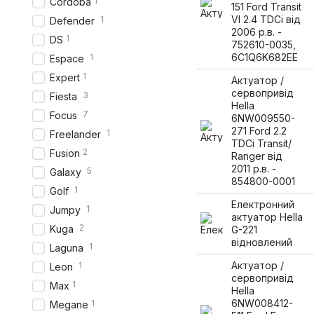
1
Cordoba
151 Ford Transit
VI 2.4 TDCi від
1
Defender
2006 р.в. -
1
DS
752610-0035,
6C1Q6K682EE
1
Espace
1
Expert
Актуатор /
сервопривід
3
Fiesta
Hella
7
Focus
6NW009550-
271 Ford 2.2
1
Freelander
TDCi Transit/
2
Fusion
Ranger від
2011 р.в. -
5
Galaxy
854800-0001
1
Golf
Електронний
1
Jumpy
актуатор Hella
2
Kuga
G-221
відновлений
1
Laguna
Актуатор /
1
Leon
сервопривід
1
Max
Hella
6NW008412-
1
Megane