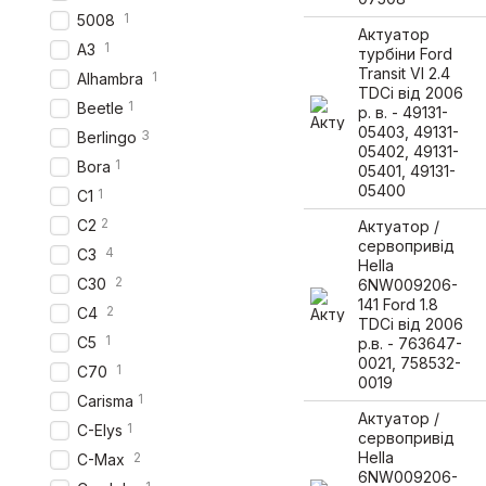
1
5008
Актуатор
1
A3
турбіни Ford
Transit VI 2.4
1
Alhambra
TDCi від 2006
1
Beetle
р. в. - 49131-
05403, 49131-
3
Berlingo
05402, 49131-
1
Bora
05401, 49131-
05400
1
C1
2
C2
Актуатор /
сервопривід
4
C3
Hella
2
C30
6NW009206-
141 Ford 1.8
2
C4
TDCi від 2006
1
C5
р.в. - 763647-
0021, 758532-
1
C70
0019
1
Carisma
Актуатор /
1
C-Elys
сервопривід
Hella
2
C-Max
6NW009206-