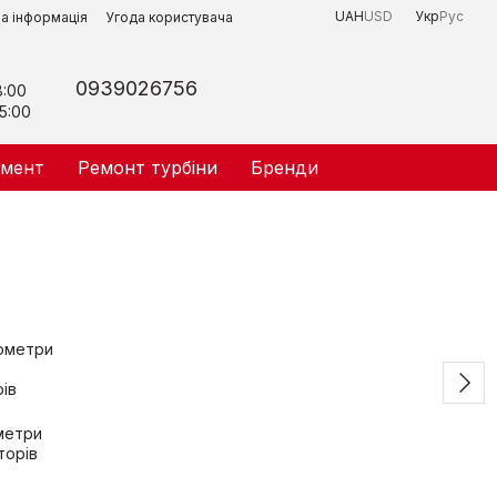
UAH
USD
Укр
Рус
на інформація
Угода користувача
0939026756
8:00
5:00
умент
Ремонт турбіни
Бренди
метри
торів