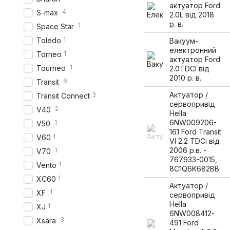
актуатор Ford
4
S-max
2.0L від 2018
р. в.
1
Space Star
1
Toledo
Вакуум-
електронний
1
Torneo
актуатор Ford
1
Tourneo
2.0TDCI від
2010 р. в.
6
Transit
Актуатор /
3
Transit Connect
сервопривід
2
V40
Hella
6NW009206-
1
V50
161 Ford Transit
1
V60
VI 2.2 TDCi від
2006 р.в. -
1
V70
767933-0015,
1
Vento
8C1Q6K682BB
1
XC60
Актуатор /
1
XF
сервопривід
Hella
1
XJ
6NW008412-
3
Xsara
491 Ford