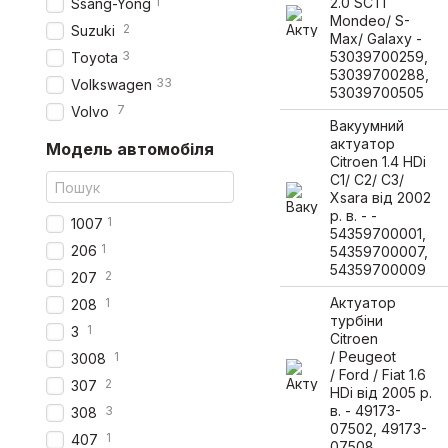
1
2.0 SCTi
Ssang-Yong
Mondeo/ S-
2
Suzuki
Max/ Galaxy -
3
53039700259,
Toyota
53039700288,
33
Volkswagen
53039700505
7
Volvo
Вакуумний
актуатор
Модель автомобіля
Citroen 1.4 HDi
C1/ C2/ C3/
Xsara від 2002
р. в. - -
1
1007
54359700001,
1
206
54359700007,
54359700009
2
207
Актуатор
1
208
турбіни
1
3
Citroen
/ Peugeot
1
3008
/ Ford / Fiat 1.6
2
307
HDi від 2005 р.
в. - 49173-
3
308
07502, 49173-
1
407
07508