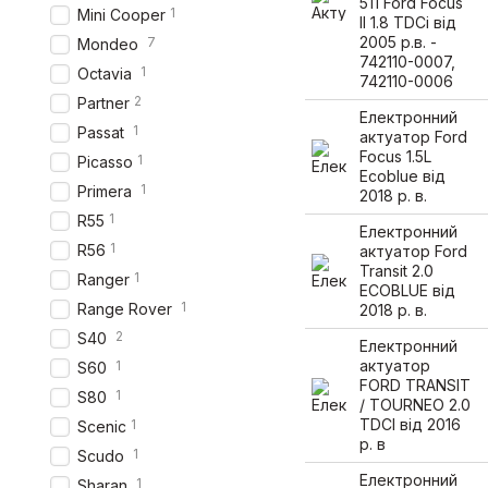
511 Ford Focus
1
Mini Cooper
II 1.8 TDCi від
2005 р.в. -
7
Mondeo
742110-0007,
1
Octavia
742110-0006
2
Partner
Електронний
1
Passat
актуатор Ford
Focus 1.5L
1
Picasso
Ecoblue від
1
Primera
2018 р. в.
1
R55
Електронний
1
R56
актуатор Ford
Transit 2.0
1
Ranger
ECOBLUE від
1
Range Rover
2018 р. в.
2
S40
Електронний
актуатор
1
S60
FORD TRANSIT
1
S80
/ TOURNEO 2.0
TDCI від 2016
1
Scenic
р. в
1
Scudo
Електронний
1
Sharan