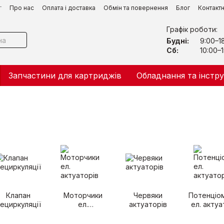
г
Про нас
Оплата і доставка
Обмін та повернення
Блог
Контакт
Графік роботи:
Будні:
9:00–1
Сб:
10:00–1
Запчастини для картриджів
Обладнання та інстр
Клапан
Моторчики
Червяки
Потенціо
ециркуляції
ел.
актуаторів
ел. актуа
актуаторів