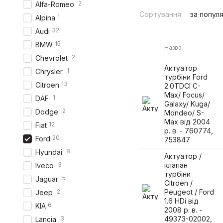
2
Alfa-Romeo
Сортування:
за попул
1
Alpina
32
Audi
15
BMW
Назва
2
Chevrolet
Актуатор
1
Chrysler
турбіни Ford
13
Citroen
2.0TDCI C-
Max/ Focus/
1
DAF
Galaxy/ Kuga/
2
Dodge
Mondeo/ S-
Max від 2004
12
Fiat
р. в. - 760774,
20
Ford
753847
8
Hyundai
Актуатор /
3
клапан
Iveco
турбіни
5
Jaguar
Citroen /
2
Peugeot / Ford
Jeep
1.6 HDi від
6
KIA
2008 р. в. -
3
49373-02002,
Lancia