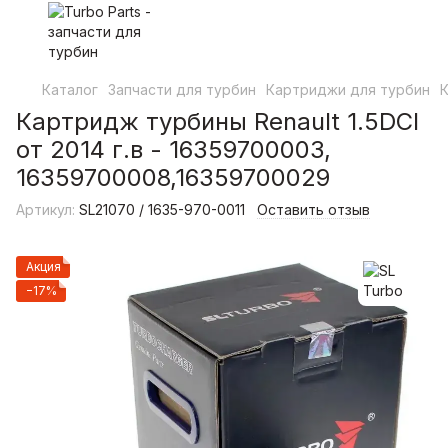
Каталог
Запчасти для турбин
Картриджи для турбин
К
Картридж турбины Renault 1.5DCI
от 2014 г.в - 16359700003,
16359700008,16359700029
Артикул:
SL21070 / 1635-970-0011
Оставить отзыв
Акция
−17%