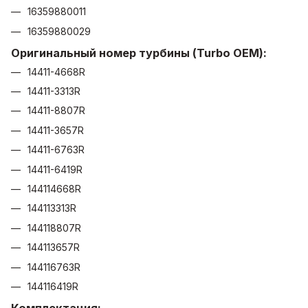
16359880011
16359880029
Оригинальный номер турбины (Turbo OEM):
14411-4668R
14411-3313R
14411-8807R
14411-3657R
14411-6763R
14411-6419R
144114668R
144113313R
144118807R
144113657R
144116763R
144116419R
Комплектация: