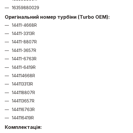
16359880029
Оригінальний номер турбіни (Turbo OEM):
14411-4668R
14411-3313R
14411-8807R
14411-3657R
14411-6763R
14411-6419R
144114668R
144113313R
144118807R
144113657R
144116763R
144116419R
Комплектація: