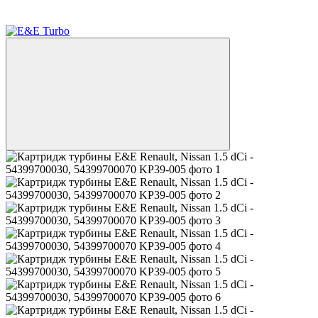
Акция
−26%