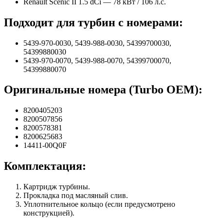
Renault Scenic II 1.5 dCi — 78 кВт / 106 л.с.
Подходит для турбин с номерами:
5439-970-0030, 5439-988-0030, 54399700030,
54399880030
5439-970-0070, 5439-988-0070, 54399700070,
54399880070
Оригинальные номера (Turbo OEM):
8200405203
8200507856
8200578381
8200625683
14411-00Q0F
Комплектация:
Картридж турбины.
Прокладка под масляный слив.
Уплотнительное кольцо (если предусмотрено
конструкцией).