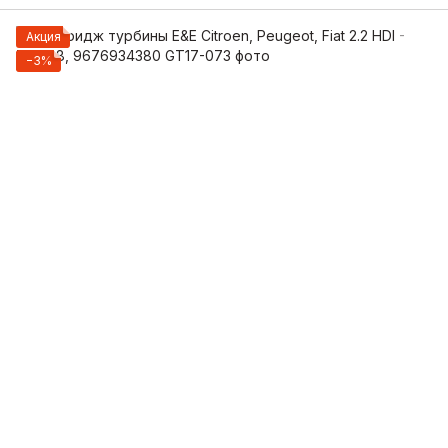
Акция
−3%