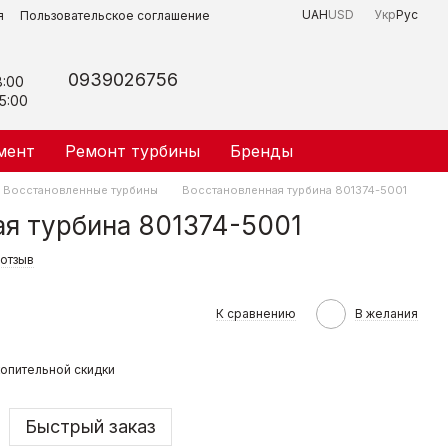
UAH
USD
Укр
Рус
я
Пользовательское соглашение
0939026756
8:00
5:00
мент
Ремонт турбины
Бренды
Восстановленные турбины
Восстановленная турбина 801374-5001
я турбина 801374-5001
 отзыв
К сравнению
В желания
опительной скидки
Быстрый заказ