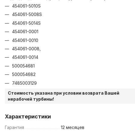
454061-5010S
454061-5008S
454061-5014S
454061-0001
454061-0010
454061-0008,
454061-0014
500054681
500054682
7485003129
Стоимость указана при условии возврата Вашей
нерабочей турбины!
Характеристики
Гарантия
12 месяцев