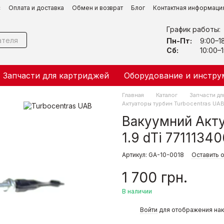
с
Оплата и доставка
Обмен и возврат
Блог
Контактная информаци
График работы:
Пн-Пт:
9:00–1
Сб:
10:00–1
Запчасти для картриджей
Оборудование и инстру
Главная
Каталог
Запчасти дл
Актуаторы турбин Turbocentras UA
Вакуумний Акту
1.9 dTi 7711134
Артикул: GA-10-0018
Оставить 
1 700 грн.
В наличии
%
Войти
для отображения нак