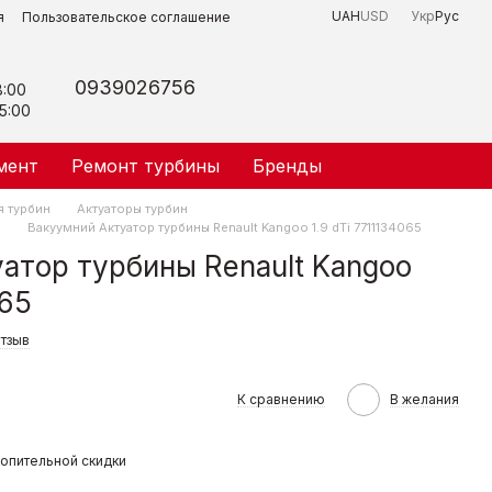
UAH
USD
Укр
Рус
я
Пользовательское соглашение
0939026756
8:00
5:00
мент
Ремонт турбины
Бренды
я турбин
Актуаторы турбин
B
Вакуумний Актуатор турбины Renault Kangoo 1.9 dTi 7711134065
атор турбины Renault Kangoo
065
отзыв
К сравнению
В желания
опительной скидки