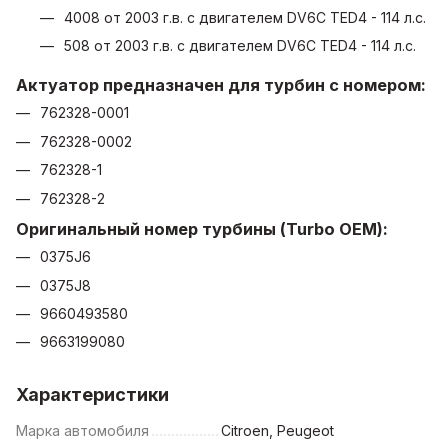
4008 от 2003 г.в. с двигателем DV6C TED4 - 114 л.с.
508 от 2003 г.в. с двигателем DV6C TED4 - 114 л.с.
Актуатор предназначен для турбин с номером:
762328-0001
762328-0002
762328-1
762328-2
Оригинальный номер турбины (Turbo OEM):
0375J6
0375J8
9660493580
9663199080
Характеристики
Марка автомобиля
Citroen, Peugeot