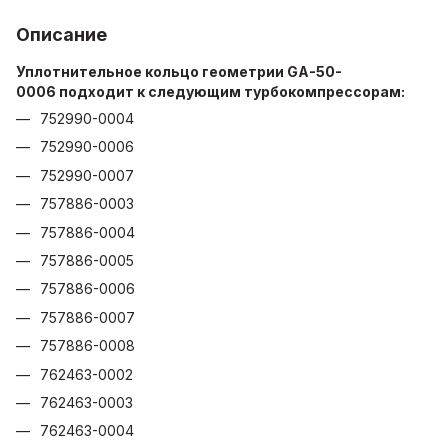
Описание
Уплотнительное кольцо геометрии GA-50-
0006 подходит к следующим турбокомпрессорам:
752990-0004
752990-0006
752990-0007
757886-0003
757886-0004
757886-0005
757886-0006
757886-0007
757886-0008
762463-0002
762463-0003
762463-0004