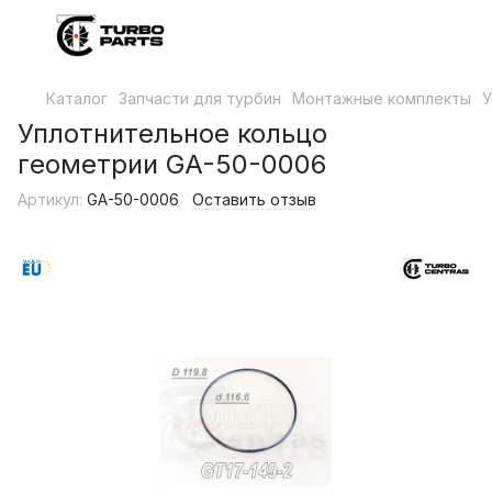
Каталог
Запчасти для турбин
Монтажные комплекты
У
Уплотнительное кольцо
геометрии GA-50-0006
Артикул:
GA-50-0006
Оставить отзыв