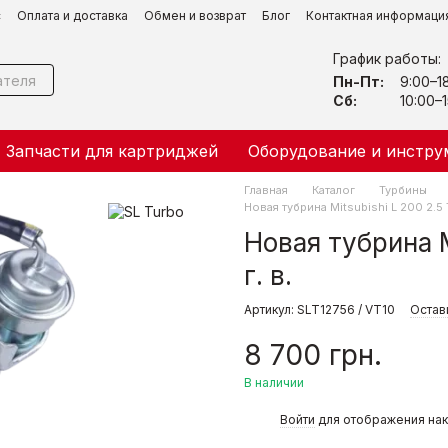
с
Оплата и доставка
Обмен и возврат
Блог
Контактная информаци
График работы:
Пн-Пт:
9:00–1
Сб:
10:00–1
Запчасти для картриджей
Оборудование и инстру
Главная
Каталог
Турбины
Новая тубрина Mitsubishi L 200 2.5 
Новая тубрина M
г. в.
Артикул: SLT12756 / VT10
Остав
8 700 грн.
В наличии
%
Войти
для отображения нак