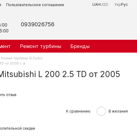
UAH
USD
Укр
Рус
я
Пользовательское соглашение
0939026756
8:00
5:00
мент
Ремонт турбины
Бренды
Новые турбины SLTurbo
TD от 2005 г. в.
itsubishi L 200 2.5 TD от 2005
ить отзыв
К сравнению
В желания
опительной скидки