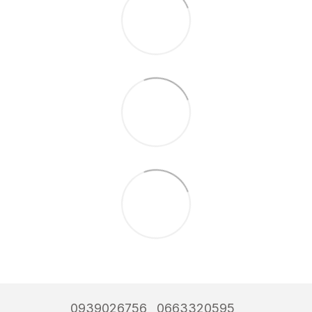
0939026756
0663320595