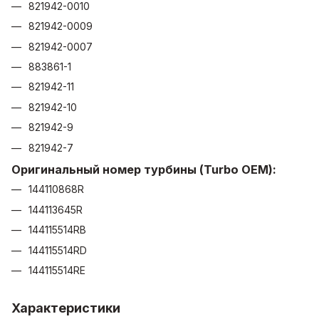
821942-0010
821942-0009
821942-0007
883861-1
821942-11
821942-10
821942-9
821942-7
Оригинальный номер турбины (Turbo OEM):
144110868R
144113645R
144115514RB
144115514RD
144115514RE
Характеристики