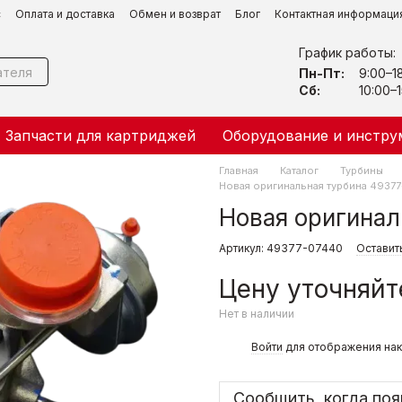
с
Оплата и доставка
Обмен и возврат
Блог
Контактная информаци
График работы:
Пн-Пт:
9:00–1
Сб:
10:00–1
Запчасти для картриджей
Оборудование и инстру
Главная
Каталог
Турбины
Новая оригинальная турбина 4937
Новая оригинал
Артикул: 49377-07440
Оставит
Цену уточняйт
Нет в наличии
%
Войти
для отображения нак
Сообщить, когда поя