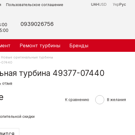
UAH
USD
Укр
Рус
я
Пользовательское соглашение
0939026756
8:00
5:00
мент
Ремонт турбины
Бренды
Новые оригинальные турбины
7-07440
ьная турбина 49377-07440
ь отзыв
е
К сравнению
В желания
опительной скидки
вится