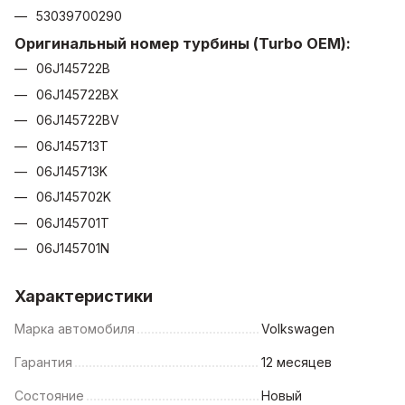
53039700290
Оригинальный номер турбины (Turbo OEM):
06J145722B
06J145722BX
06J145722BV
06J145713T
06J145713K
06J145702K
06J145701T
06J145701N
Характеристики
Марка автомобиля
Volkswagen
Гарантия
12 месяцев
Состояние
Новый