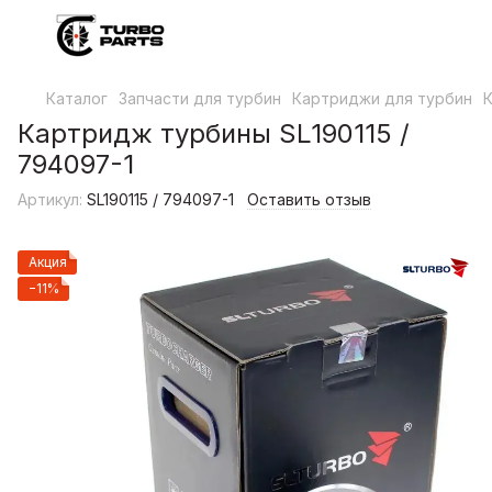
Каталог
Запчасти для турбин
Картриджи для турбин
К
Картридж турбины SL190115 /
794097-1
Артикул:
SL190115 / 794097-1
Оставить отзыв
Акция
−11%