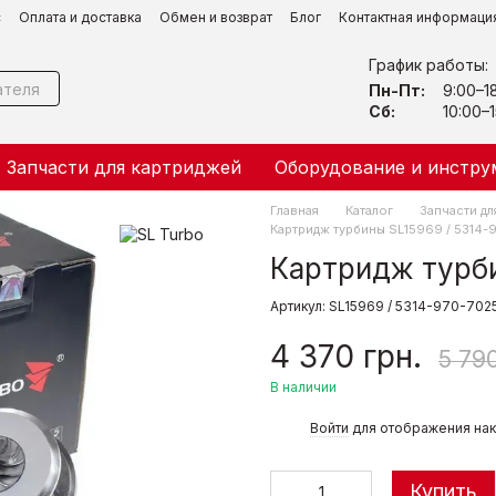
с
Оплата и доставка
Обмен и возврат
Блог
Контактная информаци
График работы:
Пн-Пт:
9:00–1
Сб:
10:00–1
Запчасти для картриджей
Оборудование и инстру
Главная
Каталог
Запчасти дл
Картридж турбины SL15969 / 5314-
Картридж турби
Артикул: SL15969 / 5314-970-702
4 370 грн.
5 790
В наличии
%
Войти
для отображения нак
Купить