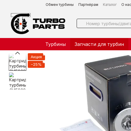
Перейти к основному контенту
Обмен турбины
Партнёрам
Каталог
О на
Турбины
Запчасти для турбин
Акция
−25%