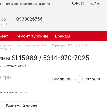
UAH
USD
Укр
Рус
я
Пользовательское соглашение
0939026756
8:00
5:00
мент
Ремонт турбины
Бренды
я турбин
Картриджи для турбин
Картриджи SLTurbo (Китай)
970-7025
ны SL15969 / 5314-970-7025
5
Оставить отзыв
 грн.
К сравнению
В желания
опительной скидки
Быстрый заказ