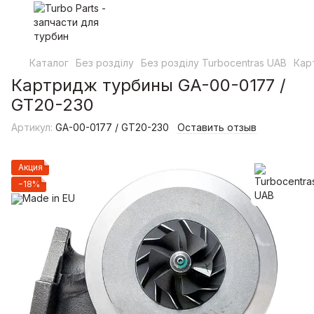
Каталог
Без розділу
Без розділу Turbocentras UAB
Кар
Картридж турбины GA-00-0177 /
GT20-230
Артикул:
GA-00-0177 / GT20-230
Оставить отзыв
Акция
−18%