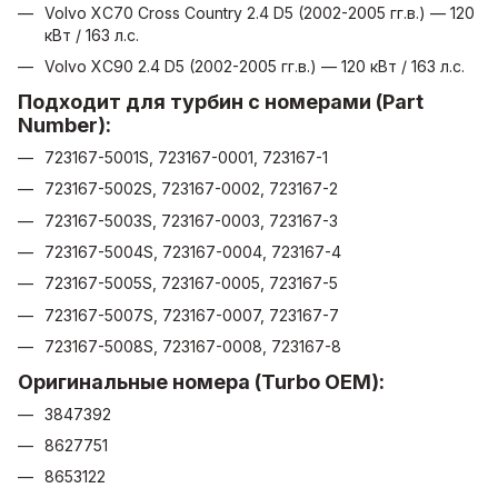
Volvo XC70 Cross Country 2.4 D5 (2002-2005 гг.в.) — 120
кВт / 163 л.с.
Volvo XC90 2.4 D5 (2002-2005 гг.в.) — 120 кВт / 163 л.с.
Подходит для турбин с номерами (Part
Number):
723167-5001S, 723167-0001, 723167-1
723167-5002S, 723167-0002, 723167-2
723167-5003S, 723167-0003, 723167-3
723167-5004S, 723167-0004, 723167-4
723167-5005S, 723167-0005, 723167-5
723167-5007S, 723167-0007, 723167-7
723167-5008S, 723167-0008, 723167-8
Оригинальные номера (Turbo OEM):
3847392
8627751
8653122