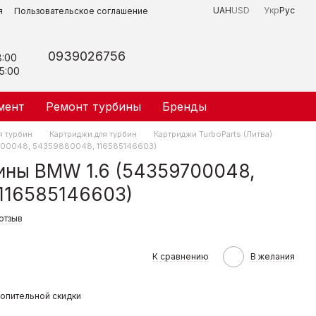
UAH
USD
Укр
Рус
я
Пользовательское соглашение
0939026756
8:00
5:00
мент
Ремонт турбины
Бренды
я турбин
Картриджи для турбин
Картриджи TurboParts (Литва)
700048, 54359880048, 116585146603)
ины BMW 1.6 (54359700048,
116585146603)
отзыв
К сравнению
В желания
опительной скидки