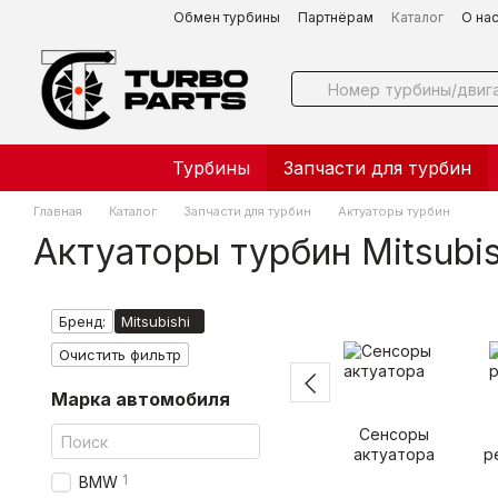
Перейти к основному контенту
Обмен турбины
Партнёрам
Каталог
О на
Турбины
Запчасти для турбин
Главная
Каталог
Запчасти для турбин
Актуаторы турбин
Актуаторы турбин Mitsubis
Бренд:
Mitsubishi
Очистить фильтр
Марка автомобиля
Сенсоры
актуатора
р
1
BMW