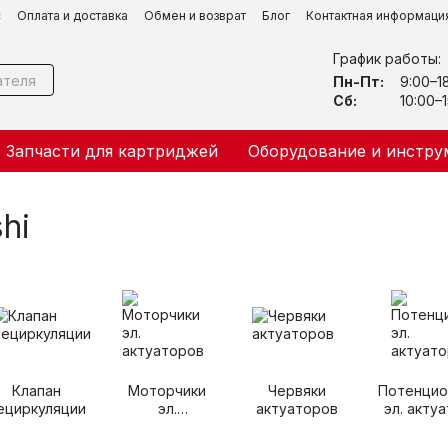
с
Оплата и доставка
Обмен и возврат
Блог
Контактная информаци
График работы:
Пн-Пт:
9:00–1
Сб:
10:00–1
Запчасти для картриджей
Оборудование и инстру
hi
Клапан
Моторчики
Червяки
Потенци
ециркуляции
эл.
актуаторов
эл. акту
актуаторов