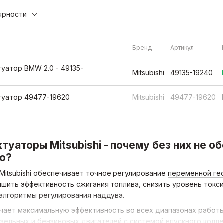
ярности
Бренд
Артикул
уатор BMW 2.0 - 49135-
Mitsubishi
49135-19240
туатор 49477-19620
Mitsubishi
49477-19620
туаторы Mitsubishi - почему без них не 
ю?
Mitsubishi обеспечивает точное регулирование
переменной ге
чшить эффективность сжигания топлива, снизить уровень токс
алгоритмы регулирования наддува.
чает максимальную эффективность во всех диапазонах работ
зельных и бензиновых двигателей с системой впускного колл