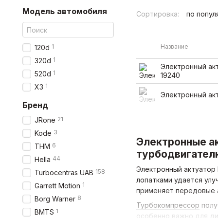
Модель автомобиля
Сортировка:
по попул
1
Название
120d
1
320d
Электронный акт
1
520d
19240
1
X3
Электронный ак
Бренд
21
JRone
3
Kode
Электронные ак
6
THM
турбодвигател
44
Hella
Электронный актуатор 
158
Turbocentras UAB
лопатками удается улу
1
Garrett Motion
применяет передовые 
8
Borg Warner
Турбокомпрессор
полу
1
BMTS
особенно важно для ди