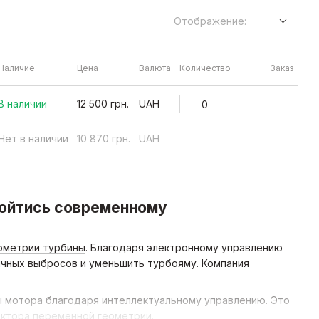
Отображение:
Наличие
Цена
Валюта
Количество
Заказ
В наличии
12 500 грн.
UAH
Нет в наличии
10 870 грн.
UAH
обойтись современному
ометрии турбины
. Благодаря электронному управлению
ичных выбросов и уменьшить турбояму. Компания
ы мотора благодаря интеллектуальному управлению. Это
ектора переменной геометрии.