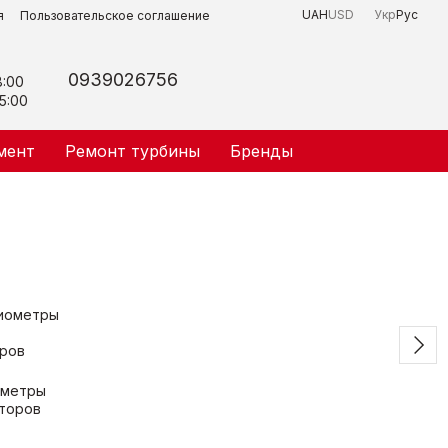
UAH
USD
Укр
Рус
я
Пользовательское соглашение
0939026756
8:00
5:00
мент
Ремонт турбины
Бренды
ометры
аторов