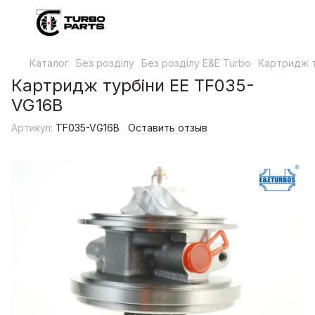
Каталог
Без розділу
Без розділу E&E Turbo
Картридж т
Картридж турбіни EE TF035-
VG16B
Артикул:
TF035-VG16B
Оставить отзыв