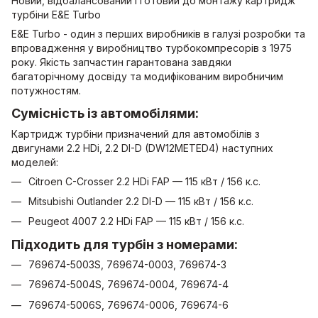
Новий, відбалансований і готовий до монтажу картридж
турбіни E&E Turbo
E&E Turbo - один з перших виробників в галузі розробки та
впровадження у виробництво турбокомпресорів з 1975
року. Якість запчастин гарантована завдяки
багаторічному досвіду та модифікованим виробничим
потужностям.
Сумісність із автомобілями:
Картридж турбіни призначений для автомобілів з
двигунами 2.2 HDi, 2.2 DI-D (DW12METED4) наступних
моделей:
Citroen C-Crosser 2.2 HDi FAP — 115 кВт / 156 к.с.
Mitsubishi Outlander 2.2 DI-D — 115 кВт / 156 к.с.
Peugeot 4007 2.2 HDi FAP — 115 кВт / 156 к.с.
Підходить для турбін з номерами:
769674-5003S, 769674-0003, 769674-3
769674-5004S, 769674-0004, 769674-4
769674-5006S, 769674-0006, 769674-6