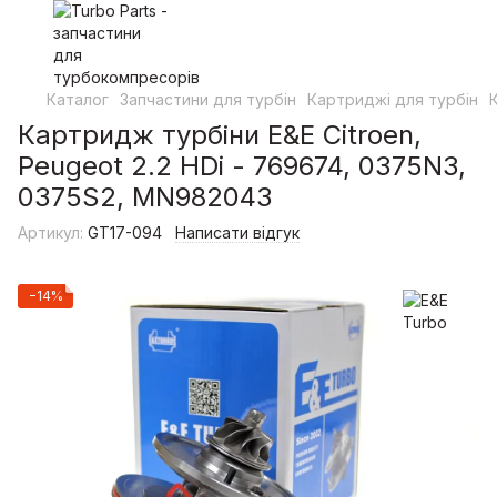
Каталог
Запчастини для турбін
Картриджі для турбін
Картридж турбіни E&E Citroen,
Peugeot 2.2 HDi - 769674, 0375N3,
0375S2, MN982043
Артикул:
GT17-094
Написати відгук
−14%