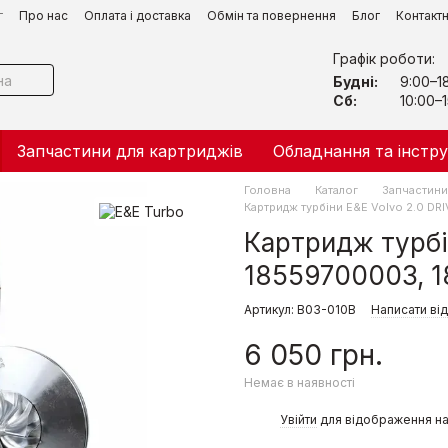
г
Про нас
Оплата і доставка
Обмін та повернення
Блог
Контакт
Графік роботи:
Будні:
9:00–1
Сб:
10:00–1
Запчастини для картриджів
Обладнання та інстр
Головна
Каталог
Запчастини 
Картридж турбіни Е&Е Volvo 2.0 DR
Картридж турбін
18559700003, 
Артикул: B03-010B
Написати від
6 050 грн.
Немає в наявності
%
Увійти
для відображення на