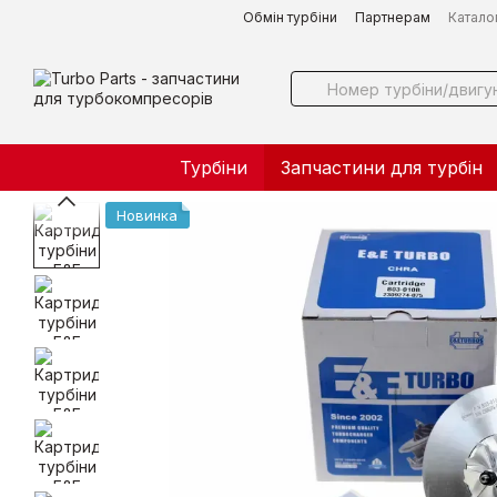
Перейти до основного контенту
Обмін турбіни
Партнерам
Катало
Турбіни
Запчастини для турбін
Новинка