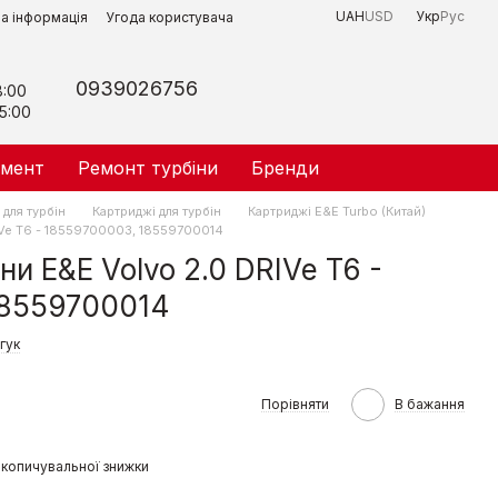
UAH
USD
Укр
Рус
на інформація
Угода користувача
0939026756
8:00
5:00
умент
Ремонт турбіни
Бренди
для турбін
Картриджі для турбін
Картриджі E&E Turbo (Китай)
IVe T6 - 18559700003, 18559700014
и Е&Е Volvo 2.0 DRIVe T6 -
18559700014
гук
Порівняти
В бажання
копичувальної знижки