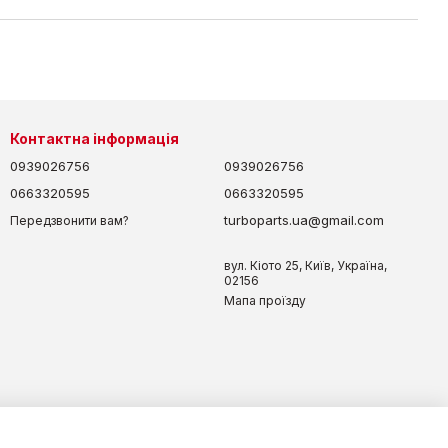
Контактна інформація
0939026756
0939026756
0663320595
0663320595
turboparts.ua@gmail.com
Передзвонити вам?
вул. Кіото 25, Київ, Україна,
02156
Мапа проїзду